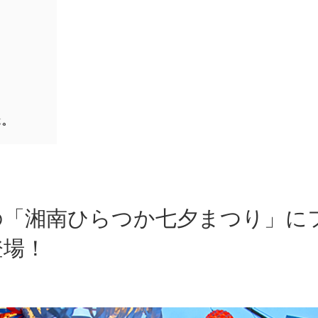
の「湘南ひらつか七夕まつり」に
登場！