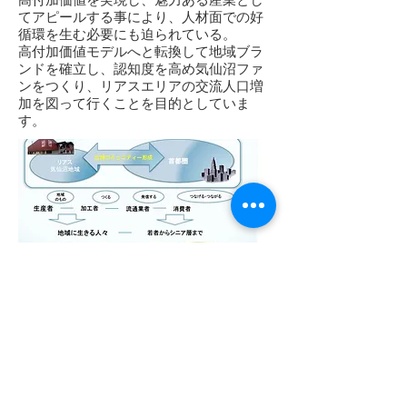
てアピールする事により、人材面での好
循環を生む必要にも迫られている。
高付加価値モデルへと転換して地域ブラ
ンドを確立し、認知度を高め気仙沼ファ
ンをつくり、リアスエリアの交流人口増
加を図って行くことを目的としていま
す。
●掲載情報
リアスフードプロジェクトが「みちのく
仕事」にて紹介されています。
http://michinokushigoto.jp/archives/8243