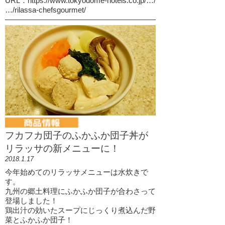
URL：https://www.tokyodome-hotels.co.jp/…/
…/rilassa-chefsgourmet/
フカフカ団子のふかふか団子丼が
リラッサの新メニューに！
2018.1.17
今年始めてのリラッサメニューは水炊きで
す。
九州の郷土料理にふかふか団子が合わさって
登場しました！
鶏出汁の効いたスープにじっくり煮込んだ野
菜とふかふか団子！