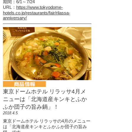
期間：6/1～7/24
URL：
https://www.tokyodome-
hotels.co.jp/restaurants/fair/rilassa-
anniversary/
東京ドームホテル リラッサ4月メ
ニューは「北海道産キンキとふか
ふか団子の旨み鍋」！
2018.4.5
東京ドームホテル リラッサの4月のメニュー
は「北海道産キンキとふかふか団子の旨み