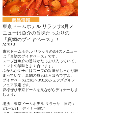
東京ドームホテル リラッサ3月メ
ニューは魚介の旨味たっぷりの
「真鯛のブイヤベース」！
2018.3.5
東京ドームホテル リラッサの3月のメニュー
は「真鯛のブイヤベース」です。
スープは魚介の旨味がたっぷり入っていて、
トマトの酸味とよく合います。
ふかふか団子にはスープの旨味がしっかり詰
まっていて、真鯛の身もほろほろですよ。
ブイヤベースは3/1〜3/31のシェフズグルメ
フェア限定です。
皆様ぜひ東京ドームを見ながらディナーしま
しょう♪
場所：東京ドームホテル リラッサ 日時：
3/1～3/31 ディナー限定