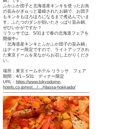
鍋」です。
ふかふか団子と北海道産キンキを使ったお魚
の旨みがぎゅっと凝縮されたお鍋で、お団子
もキンキもほろほろになるまで煮込んでいま
す。ふたつのダシが効いたさっぱり旨み鍋、
ぜひいかがですか？
リラッサでは、5/31まで春の北海道フェアを
開催中♪
「北海道産キンキとふかふか団子の旨み鍋」
はディナー限定ですので、ライトアップされ
た東京ドームを見ながらお召し上がりくださ
い。
場所：東京ドームホテル リラッサ フェア
期間：4/1～5/31 ディナー限定
URL：
https://www.tokyodome-
hotels.co.jp/rest…/…/rilassa-hokkaido/