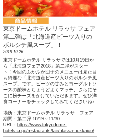
東京ドームホテル リラッサ フェア
第二弾は「北海道産ビーツ入りの
ボルシチ風スープ」！
2018.10.26
東京ドームホテル リラッサでは​10月19日か
ら「北海道フェア2018」第二弾がスター
ト！今回のふかふか団子のメニューは見た目
も綺麗な「北海道産ビーツ入りのボルシチ風
スープ」です。ビーツの甘みとヨーグルトソ
ースの酸味とちょうどよくマッチ、さらにそ
こに粉チーズをかけていただきます。ぜひ洋
食コーナーをチェックしてみてくださいね♪
場所：東京ドームホテル リラッサ フェア
期間：第二弾 10/19～11/30
URL：
https://www.tokyodome-
hotels.co.jp/restaurants/fair/rilassa-hokkaido/