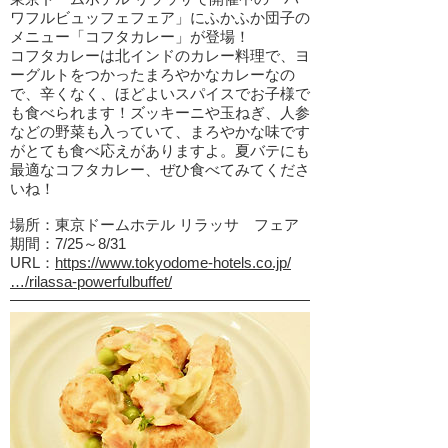
ワフルビュッフェフェア」にふかふか団子の
メニュー「コフタカレー」が登場！
コフタカレーは北インドのカレー料理で、ヨ
ーグルトをつかったまろやかなカレーなの
で、辛くなく、ほどよいスパイスでお子様で
も食べられます！ズッキーニや玉ねぎ、人参
などの野菜も入っていて、まろやかな味です
がとても食べ応えがありますよ。夏バテにも
最適なコフタカレー、ぜひ食べてみてくださ
いね！
場所：東京ドームホテル リラッサ フェア
期間：7/25～8/31
URL：
https://www.tokyodome-hotels.co.jp/
…/rilassa-powerfulbuffet/