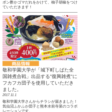
ポン酢かゴマだれをかけて、柚子胡椒をつけ
ていただきます！
敬和学園大学が「城下町しばた全
国雑煮合戦」出品する"復興雑煮"に
フカフカ団子を使用していただき
ました。
2017.11.1
敬和学園大学さんからチラシが届きました！
気仙沼ふかふか団子と熊本水前寺菜のコラボ
レーションです。