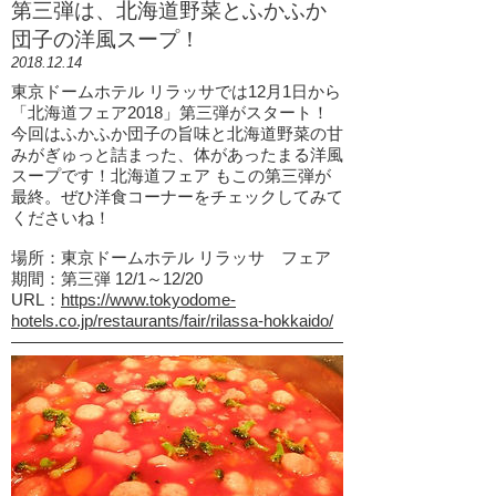
第三弾は、北海道野菜とふかふか
団子の洋風スープ！
2018.12.14
東京ドームホテル リラッサでは​12月1日から
「北海道フェア2018」第三弾がスタート！
今回はふかふか団子の旨味と北海道野菜の甘
みがぎゅっと詰まった、体があったまる洋風
スープです！北海道フェア もこの第三弾が
最終。ぜひ洋食コーナーをチェックしてみて
くださいね！
場所：東京ドームホテル リラッサ フェア
期間：第三弾 12/1～12/20
URL：
https://www.tokyodome-
hotels.co.jp/restaurants/fair/rilassa-hokkaido/